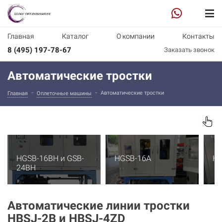
Главная
Каталог
О компании
Контакты
8 (495) 197-78-67
Заказать звонок
Автоматические тростки
-
-
Автоматические тростки
Главная
Оплеточные машины
HGSB-16BH и
GSB-
HGSB-16А
HG
24BH
Автоматические линии тростки
HВSJ-2B и HBSJ-4ZD