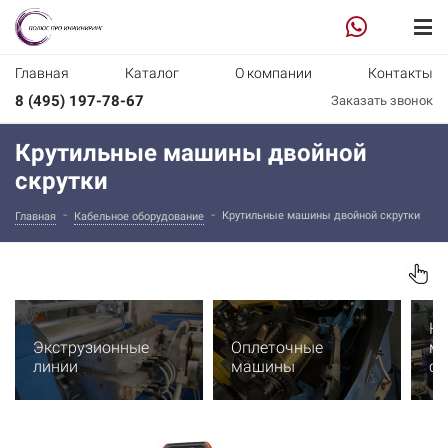
Главная
Каталог
О компании
Контакты
8 (495) 197-78-67
Заказать звонок
Крутильные машины двойной
скрутки
-
-
Крутильные машины двойной скрутки
Главная
Кабельное оборудование
Кр
Экструзионные
Оплеточные
ма
линии
машины
ск